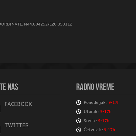
OORDINATE: N44.804252/E20.353112
TE NAS
RADNO VREME
Ponedeljak :
9-17h
FACEBOOK
Utorak :
9-17h
Sreda :
9-17h
TWITTER
Četvrtak :
9-17h