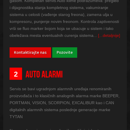
gasom. Kompletan servis Auto klime podrazumeva: pregled
i dijagnostika stanja kompletnog sistema, vakumiranje
sistema u celosti (vađenje starog freona), zamena ulja u
kompresoru, punjenje novim freonom. Kontrola zaptivenosti
vrši se fluo marker bojom koja se ubacuje u sistem i tako
obeležava mesta eventualnih curenja sistema...
[...detaljnije]
Kontaktirajte nas
Pozovite
AUTO ALARMI
2
Servis se bavi ugradnjom alarmnih uređaja renomiranih
proizvođača i to klasičnih analognih alarma marke BEEPER,
PORTMAN, VISION, SCORPION, EXCALIBUR kao i CAN
digitalnih alarmnih sistema poslednje generacije marke
TYTAN