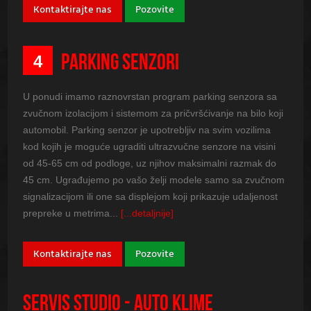
Kontaktirajte nas
Pozovite
PARKING SENZORI
4
U ponudi imamo raznovrstan program parking senzora sa
zvučnom izolacijom i sistemom za pričvršćivanje na bilo koji
automobil. Parking senzor je upotrebljiv na svim vozilima
kod kojih je moguće ugraditi ultrazvučne senzore na visini
od 45-65 cm od podloge, uz njihov maksimalni razmak do
45 cm. Ugrađujemo po vašo želji modele samo sa zvučnom
signalizacijom ili one sa displejom koji prikazuje udaljenost
prepreke u metrima...
[...detaljnije]
Kontaktirajte nas
Pozovite
SERVIS STUDIO - AUTO KLIME