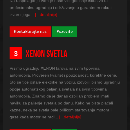
Na raspolaganju vam je naše višegodišnje iskustvo uz
profesionalnu ugradnju i održavanje u garantnom roku i
izvan njega...
[...detaljnije]
Kontaktirajte nas
Pozovite
XENON SVETLA
3
Vršimo ugradnju XENON farova na svim tipovima
automobila. Proveren kvalitet i pouzdanost, korektne cene.
Što se tiče ostale elektrike na vozilu, izdvojili bismo ugradnju
opcije automatskog paljenja svetala na svim tipovima
automobila. Znamo da je danas ozbiljan problem imati
naviku za paljenje svetala po danu. Kako ne biste plaćali
kazne, neka se svetla pale prilikom startovanja motora i
gase kada motor ne radi...
[...detaljnije]