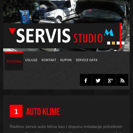
USLUGE
KONTAKT
KUPON
SERVICE DATA
POCETNA
AUTO KLIME
1
Radimo servis auto klima kao i dopunu instalacije potrebnim