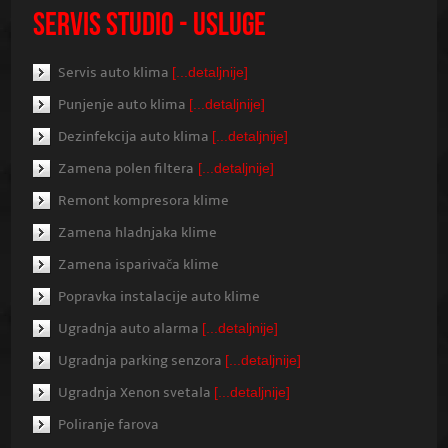
SERVIS STUDIO - USLUGE
Servis auto klima
[...detaljnije]
Punjenje auto klima
[...detaljnije]
Dezinfekcija auto klima
[...detaljnije]
Zamena polen filtera
[...detaljnije]
Remont kompresora klime
Zamena hladnjaka klime
Zamena isparivača klime
Popravka instalacije auto klime
Ugradnja auto alarma
[...detaljnije]
Ugradnja parking senzora
[...detaljnije]
Ugradnja Xenon svetala
[...detaljnije]
Poliranje farova