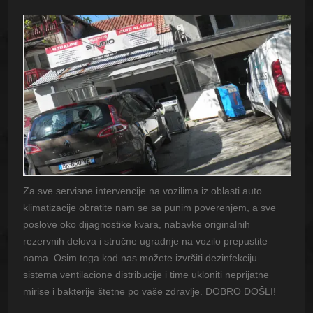
Za sve servisne intervencije na vozilima iz oblasti auto
klimatizacije obratite nam se sa punim poverenjem, a sve
poslove oko dijagnostike kvara, nabavke originalnih
rezervnih delova i stručne ugradnje na vozilo prepustite
nama. Osim toga kod nas možete izvršiti dezinfekciju
sistema ventilacione distribucije i time ukloniti neprijatne
mirise i bakterije štetne po vaše zdravlje. DOBRO DOŠLI!